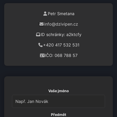
Petr Smetana
info@dzivipen.cz
ID schránky: a2ktcfy
+420 417 532 531
IČO: 068 788 57
Vaše jméno
Předmět